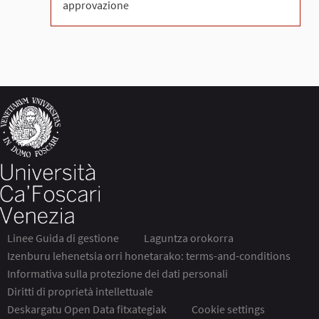
approvazione
Linee Guida di gestione
Laguntza orokorra
Izenburu lehenetsia orri honetarako: terms-and-conditions
Informativa sulla protezione dei dati personali
Diritti di proprietà intellettuale
Deskargatu Open Data fitxategiak
Cookie settings