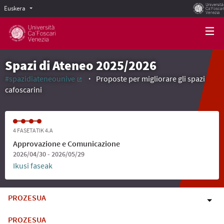
Euskera
Scegli la lingua
Choose language
Spazi di Ateneo 2025/2026
#spazidiateneounive
Proposte per migliorare gli spazi
(Kanpoko lotura)
cafoscarini
4 FASETATIK 4.A
Approvazione e Comunicazione
2026/04/30 - 2026/05/29
Ikusi faseak
PROZESUA
PROZESUA