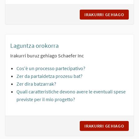
IRAKURRI GEHIAGO
LINEE 
Laguntza orokorra
Irakurri buruz gehiago Schaefer Inc
Cos'è un processo partecipativo?
Zer da partaidetza prozesu bat?
Zer dira batzarrak?
Quali caratteristiche devono avere le eventuali spese
previste per il mio progetto?
IRAKURRI GEHIAGO
LAGUN