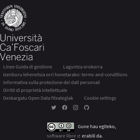
Linee Guida di gestione
Laguntza orokorra
Izenburu lehenetsia orri honetarako: terms-and-conditions
Informativa sulla protezione dei dati personali
Diritti di proprietà intellettuale
Deskargatu Open Data fitxategiak
Cookie settings
Partecipa Ca' Foscari Twitterren
Partecipa Ca' Foscari Facebooken
Partecipa Ca' Foscari Instagram
Partecipa Ca' Foscari GitH
Gune hau egiteko,
software libre
erabili da.