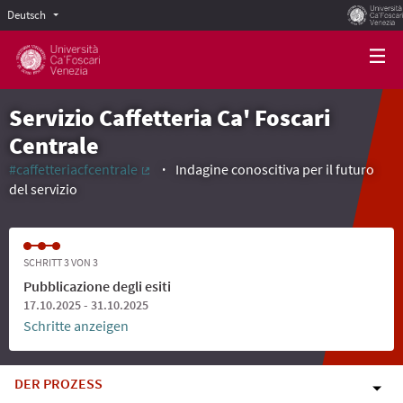
Deutsch
Scegli la lingua
Choose language
Servizio Caffetteria Ca' Foscari
Centrale
#caffetteriacfcentrale
Indagine conoscitiva per il futuro
(Externer Link)
del servizio
SCHRITT 3 VON 3
Pubblicazione degli esiti
17.10.2025 - 31.10.2025
Schritte anzeigen
DER PROZESS