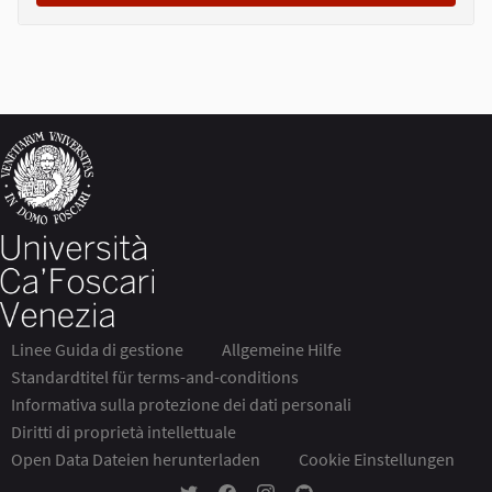
Linee Guida di gestione
Allgemeine Hilfe
Standardtitel für terms-and-conditions
Informativa sulla protezione dei dati personali
Diritti di proprietà intellettuale
Open Data Dateien herunterladen
Cookie Einstellungen