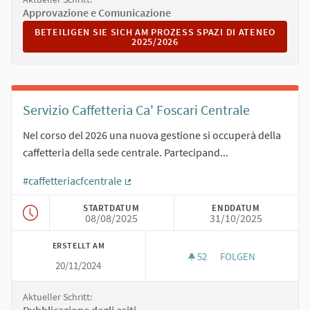
Approvazione e Comunicazione
BETEILIGEN SIE SICH AM PROZESS SPAZI DI ATENEO 2025/2
BETEILIGEN SIE SICH AM PROZESS SPAZI DI ATENEO
2025/2026
Servizio Caffetteria Ca' Foscari Centrale
Nel corso del 2026 una nuova gestione si occuperà della
caffetteria della sede centrale. Partecipand...
#caffetteriacfcentrale
(Externer Link)
STARTDATUM
ENDDATUM
08/08/2025
31/10/2025
ERSTELLT AM
52
52 FOLLOWER
FOLGEN
20/11/2024
SERVIZIO CAFFETTE
Aktueller Schritt: