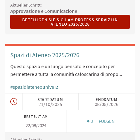
Aktueller Schritt:
Approvazione e Comunicazione
BETEILIGEN SIE SICH AM PROZESS SERVIZI IN ATENEO 2
BETEILIGEN SIE SICH AM PROZESS SERVIZI IN
ATENEO 2025/2026
Spazi di Ateneo 2025/2026
Questo spazio è un luogo pensato e concepito per
permettere a tutta la comunità cafoscarina di propo...
#spazidiateneounive
(Externer Link)
STARTDATUM
ENDDATUM
21/10/2025
08/05/2026
ERSTELLT AM
3
3 FOLLOWER
FOLGEN
22/08/2024
SPAZI DI ATENEO 20
Aktueller Schritt: