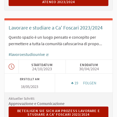
ATENEO 2023/2024
Lavorare e studiare a Ca' Foscari 2023/2024
Questo spazio è un luogo pensato e concepito per
permettere a tutta la comunità cafoscarina di propo...
#lavoroestudiounive
(Externer Link)
STARTDATUM
ENDDATUM
24/10/2023
30/04/2024
ERSTELLT AM
19
19 FOLLOWER
FOLGEN
18/05/2023
LAVORARE E STUDIAR
Aktueller Schritt:
Approvazione e Comunicazione
BETEILIGEN SIE SICH AM PROZESS LAVORARE E STUDIARE
BETEILIGEN SIE SICH AM PROZESS LAVORARE E
STUDIARE A CA' FOSCARI 2023/2024