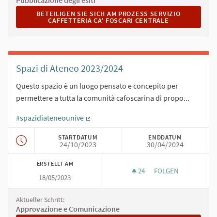
Pubblicazione degli esiti
BETEILIGEN SIE SICH AM PROZESS SERVIZIO CAFFETTE
BETEILIGEN SIE SICH AM PROZESS SERVIZIO
CAFFETTERIA CA' FOSCARI CENTRALE
Spazi di Ateneo 2023/2024
Questo spazio è un luogo pensato e concepito per
permettere a tutta la comunità cafoscarina di propo...
#spazidiateneounive
(Externer Link)
STARTDATUM
ENDDATUM
24/10/2023
30/04/2024
ERSTELLT AM
24
24 FOLLOWER
FOLGEN
18/05/2023
SPAZI DI ATENEO 20
Aktueller Schritt:
Approvazione e Comunicazione