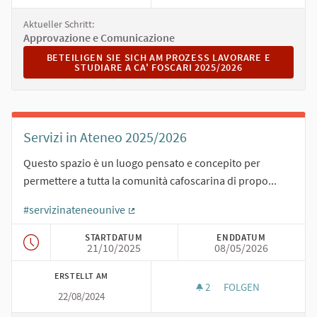
Aktueller Schritt:
Approvazione e Comunicazione
BETEILIGEN SIE SICH AM PROZESS LAVORARE E STUDIARE
BETEILIGEN SIE SICH AM PROZESS LAVORARE E
STUDIARE A CA' FOSCARI 2025/2026
Servizi in Ateneo 2025/2026
Questo spazio è un luogo pensato e concepito per
permettere a tutta la comunità cafoscarina di propo...
#servizinateneounive
(Externer Link)
STARTDATUM
ENDDATUM
21/10/2025
08/05/2026
ERSTELLT AM
2
2 FOLLOWER
FOLGEN
22/08/2024
SERVIZI IN ATENEO 