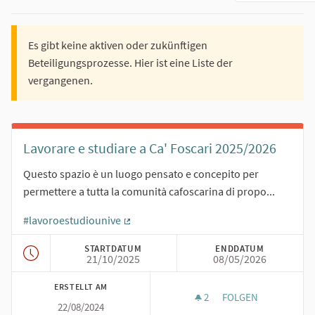
Es gibt keine aktiven oder zukünftigen
Beteiligungsprozesse. Hier ist eine Liste der
vergangenen.
Lavorare e studiare a Ca' Foscari 2025/2026
Questo spazio è un luogo pensato e concepito per
permettere a tutta la comunità cafoscarina di propo...
#lavoroestudiounive
(Externer Link)
STARTDATUM
ENDDATUM
21/10/2025
08/05/2026
ERSTELLT AM
2
2 FOLLOWER
FOLGEN
22/08/2024
LAVORARE E STUDIA