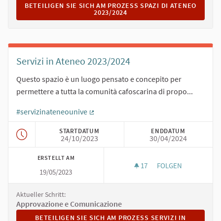
BETEILIGEN SIE SICH AM PROZESS SPAZI DI ATENEO 2023/2
BETEILIGEN SIE SICH AM PROZESS SPAZI DI ATENEO
2023/2024
Servizi in Ateneo 2023/2024
Questo spazio è un luogo pensato e concepito per
permettere a tutta la comunità cafoscarina di propo...
#servizinateneounive
(Externer Link)
STARTDATUM
ENDDATUM
24/10/2023
30/04/2024
ERSTELLT AM
17
17 FOLLOWER
FOLGEN
19/05/2023
SERVIZI IN ATENEO 
Aktueller Schritt:
Approvazione e Comunicazione
BETEILIGEN SIE SICH AM PROZESS SERVIZI IN ATENEO 2
BETEILIGEN SIE SICH AM PROZESS SERVIZI IN