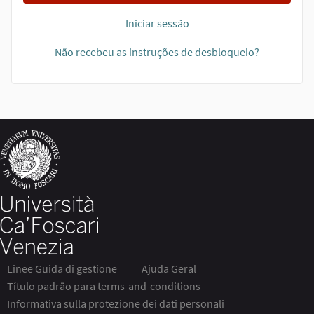
Iniciar sessão
Não recebeu as instruções de desbloqueio?
Linee Guida di gestione
Ajuda Geral
Título padrão para terms-and-conditions
Informativa sulla protezione dei dati personali