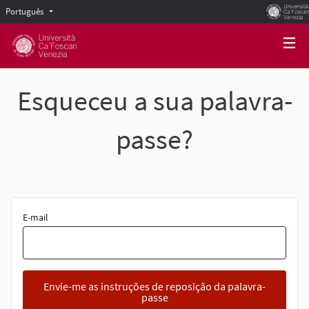
Português
Scegli la lingua
Choose language
Esqueceu a sua palavra-
passe?
E-mail
Envie-me as instruções de reposição da palavra-
passe