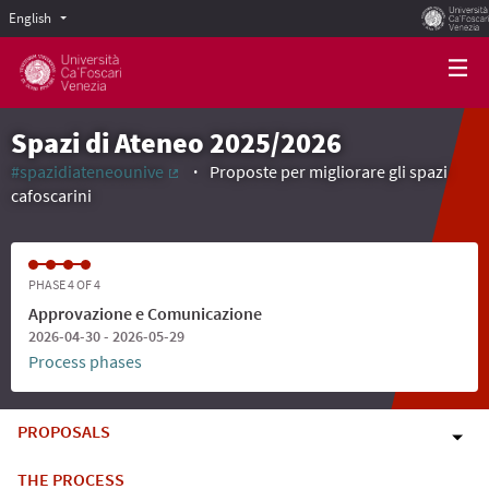
English
Scegli la lingua
Choose language
Spazi di Ateneo 2025/2026
#spazidiateneounive
Proposte per migliorare gli spazi
(External link)
cafoscarini
PHASE 4 OF 4
Approvazione e Comunicazione
2026-04-30 - 2026-05-29
Process phases
PROPOSALS
THE PROCESS