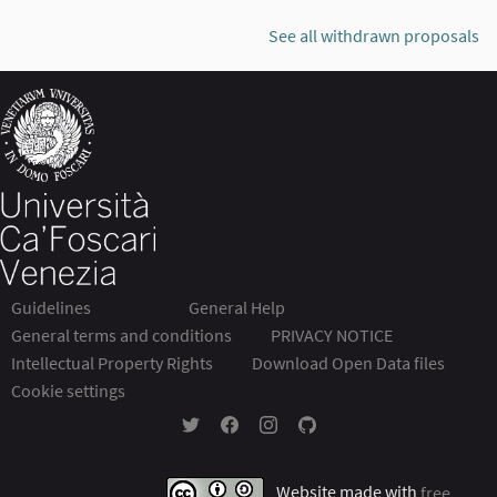
See all withdrawn proposals
Guidelines
General Help
General terms and conditions
PRIVACY NOTICE
Intellectual Property Rights
Download Open Data files
Cookie settings
Partecipa Ca' Foscari at Twitter
Partecipa Ca' Foscari at Facebook
Partecipa Ca' Foscari at Instagr
Partecipa Ca' Foscari at Gi
Website made with
free