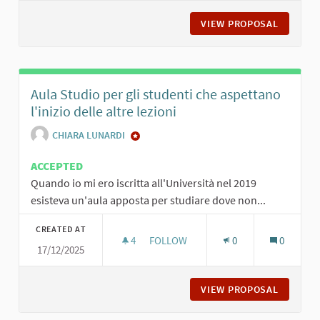
VIEW PROPOSAL
IL RIPO
Aula Studio per gli studenti che aspettano
l'inizio delle altre lezioni
CHIARA LUNARDI
ACCEPTED
Quando io mi ero iscritta all'Università nel 2019
esisteva un'aula apposta per studiare dove non...
CREATED AT
4
4 FOLLOWERS
FOLLOW
0
0
17/12/2025
AULA STUDIO PER GLI STUDENTI CHE
VIEW PROPOSAL
AULA ST