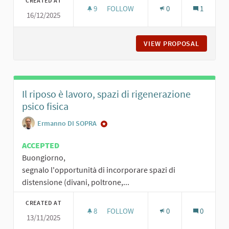
CREATED AT
9
9 FOLLOWERS
FOLLOW
0
1
16/12/2025
SPAZI PER IL PRANZO DA CASA
VIEW PROPOSAL
SPAZI P
Il riposo è lavoro, spazi di rigenerazione
psico fisica
Ermanno DI SOPRA
ACCEPTED
Buongiorno,
segnalo l'opportunità di incorporare spazi di
distensione (divani, poltrone,...
CREATED AT
8
8 FOLLOWERS
FOLLOW
0
0
13/11/2025
IL RIPOSO È LAVORO, SPAZI DI RIGE