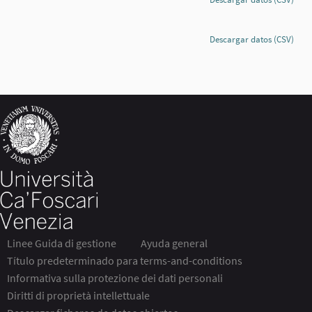
Descargar datos (CSV)
Linee Guida di gestione
Ayuda general
Título predeterminado para terms-and-conditions
Informativa sulla protezione dei dati personali
Diritti di proprietà intellettuale