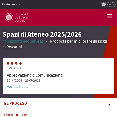
Castellano
Scegli la lingua
Choose language
Spazi di Ateneo 2025/2026
#spazidiateneounive
Proposte per migliorare gli spazi
(Enlace externo)
cafoscarini
FASE 4 DE 4
Approvazione e Comunicazione
30/4/2026 - 29/5/2026
Ver las fases
EL PROCESO
PROPUESTAS