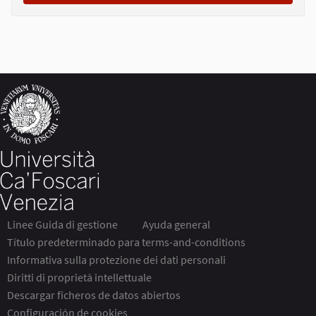
Linee Guida di gestione
Ayuda general
Título predeterminado para terms-and-conditions
Informativa sulla protezione dei dati personali
Diritti di proprietà intellettuale
Descargar ficheros de datos abiertos
Configuración de cookies