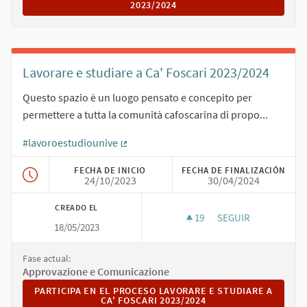
2023/2024
Lavorare e studiare a Ca' Foscari 2023/2024
Questo spazio è un luogo pensato e concepito per
permettere a tutta la comunità cafoscarina di propo...
#lavoroestudiounive
(Enlace externo)
FECHA DE INICIO
FECHA DE FINALIZACIÓN
24/10/2023
30/04/2024
CREADO EL
19
19 SEGUIDORAS
SEGUIR
18/05/2023
LAVORARE E STUDIAR
Fase actual:
Approvazione e Comunicazione
PARTICIPA EN EL PROCESO LAVORARE E STUDIARE A CA' FO
PARTICIPA EN EL PROCESO LAVORARE E STUDIARE A
CA' FOSCARI 2023/2024