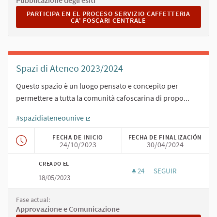
Pubblicazione degli esiti
PARTICIPA EN EL PROCESO SERVIZIO CAFFETTERIA CA' FO
PARTICIPA EN EL PROCESO SERVIZIO CAFFETTERIA
CA' FOSCARI CENTRALE
Spazi di Ateneo 2023/2024
Questo spazio è un luogo pensato e concepito per
permettere a tutta la comunità cafoscarina di propo...
#spazidiateneounive
(Enlace externo)
FECHA DE INICIO
FECHA DE FINALIZACIÓN
24/10/2023
30/04/2024
CREADO EL
24
24 SEGUIDORAS
SEGUIR
18/05/2023
SPAZI DI ATENEO 202
Fase actual:
Approvazione e Comunicazione