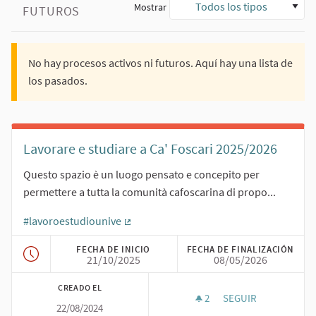
Todos los tipos
Mostrar
FUTUROS
No hay procesos activos ni futuros. Aquí hay una lista de
los pasados.
Lavorare e studiare a Ca' Foscari 2025/2026
Questo spazio è un luogo pensato e concepito per
permettere a tutta la comunità cafoscarina di propo...
#lavoroestudiounive
(Enlace externo)
FECHA DE INICIO
FECHA DE FINALIZACIÓN
21/10/2025
08/05/2026
CREADO EL
2
2 SEGUIDORAS
SEGUIR
22/08/2024
LAVORARE E STUDIAR