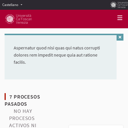
Castellano
Scegli la lingua
Choose language
Aspernatur quod nisi quas qui natus corrupti
dolores rem impedit neque quia aut ratione
facilis.
7 PROCESOS
PASADOS
NO HAY
PROCESOS
ACTIVOS NI