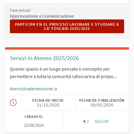
Fase actual:
Approvazione e Comunicazione
PARTICIPA EN EL PROCESO LAVORARE E STUDIARE A CA' FO
PARTICIPA EN EL PROCESO LAVORARE E STUDIARE A
CA' FOSCARI 2025/2026
Servizi in Ateneo 2025/2026
Questo spazio è un luogo pensato e concepito per
permettere a tutta la comunità cafoscarina di propo...
#servizinateneounive
(Enlace externo)
FECHA DE INICIO
FECHA DE FINALIZACIÓN
21/10/2025
08/05/2026
CREADO EL
2
2 SEGUIDORAS
SEGUIR
22/08/2024
SERVIZI IN ATENEO 