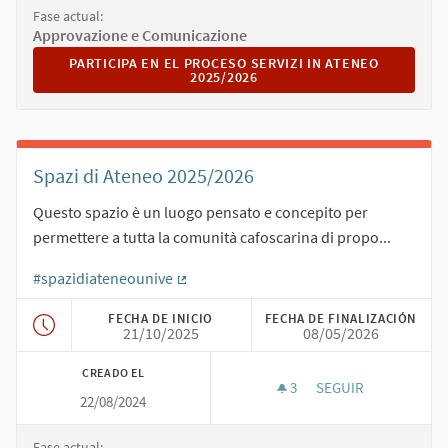
Fase actual:
Approvazione e Comunicazione
PARTICIPA EN EL PROCESO SERVIZI IN ATENEO 2025/202
PARTICIPA EN EL PROCESO SERVIZI IN ATENEO
2025/2026
Spazi di Ateneo 2025/2026
Questo spazio è un luogo pensato e concepito per
permettere a tutta la comunità cafoscarina di propo...
#spazidiateneounive
(Enlace externo)
FECHA DE INICIO
FECHA DE FINALIZACIÓN
21/10/2025
08/05/2026
CREADO EL
3
3 SEGUIDORAS
SEGUIR
22/08/2024
SPAZI DI ATENEO 20
Fase actual: