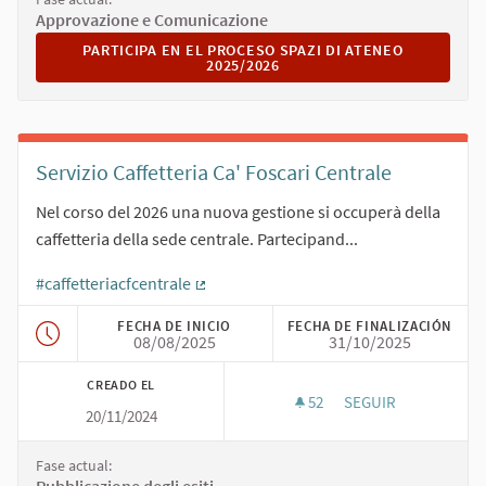
Approvazione e Comunicazione
PARTICIPA EN EL PROCESO SPAZI DI ATENEO 2025/2026
PARTICIPA EN EL PROCESO SPAZI DI ATENEO
2025/2026
Servizio Caffetteria Ca' Foscari Centrale
Nel corso del 2026 una nuova gestione si occuperà della
caffetteria della sede centrale. Partecipand...
#caffetteriacfcentrale
(Enlace externo)
FECHA DE INICIO
FECHA DE FINALIZACIÓN
08/08/2025
31/10/2025
CREADO EL
52
52 SEGUIDORAS
SEGUIR
20/11/2024
SERVIZIO CAFFETTE
Fase actual: