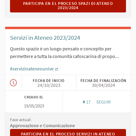
PARTICIPA EN EL PROCESO SPAZI DI ATENEO 2023/2024
PARTICIPA EN EL PROCESO SPAZI DI ATENEO
2023/2024
Servizi in Ateneo 2023/2024
Questo spazio è un luogo pensato e concepito per
permettere a tutta la comunità cafoscarina di propo...
#servizinateneounive
(Enlace externo)
FECHA DE INICIO
FECHA DE FINALIZACIÓN
24/10/2023
30/04/2024
CREADO EL
17
17 SEGUIDORAS
SEGUIR
19/05/2023
SERVIZI IN ATENEO 
Fase actual:
Approvazione e Comunicazione
PARTICIPA EN EL PROCESO SERVIZI IN ATENEO 2023/202
PARTICIPA EN EL PROCESO SERVIZI IN ATENEO