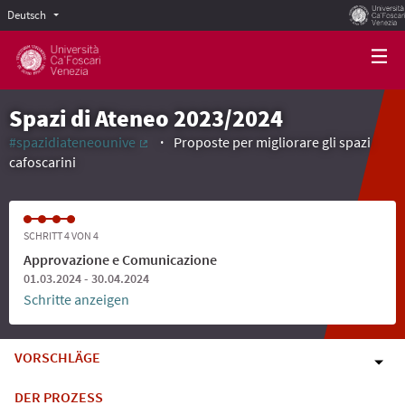
Deutsch
Scegli la lingua
Choose language
Spazi di Ateneo 2023/2024
#spazidiateneounive
Proposte per migliorare gli spazi
(Externer Link)
cafoscarini
SCHRITT 4 VON 4
Approvazione e Comunicazione
01.03.2024 - 30.04.2024
Schritte anzeigen
VORSCHLÄGE
DER PROZESS