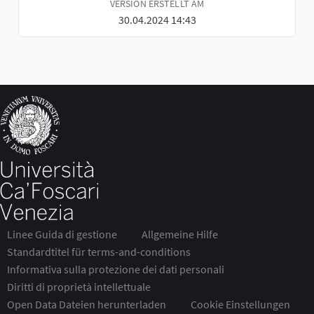
VERSION ERSTELLT AM
30.04.2024 14:43
Linee Guida di gestione
Allgemeine Hilfe
Standardtitel für terms-and-conditions
Informativa sulla protezione dei dati personali
Diritti di proprietà intellettuale
Open Data Dateien herunterladen
Cookie Einstellungen