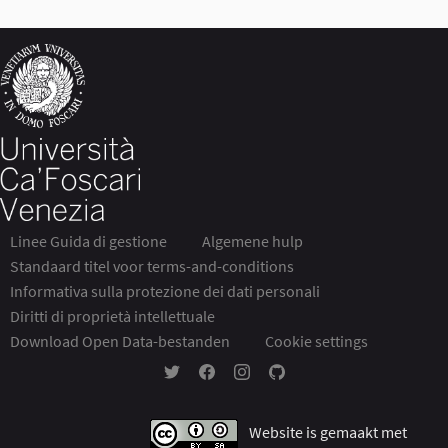
Linee Guida di gestione
Algemene hulp
Standaard titel voor terms-and-conditions
Informativa sulla protezione dei dati personali
Diritti di proprietà intellettuale
Download Open Data-bestanden
Cookie settings
Partecipa Ca' Foscari op Twitter
Partecipa Ca' Foscari op Facebook
Partecipa Ca' Foscari op Instag
Partecipa Ca' Foscari op G
Website is gemaakt met