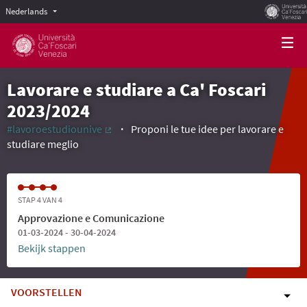
Nederlands
Scegli la lingua
Choose language
Lavorare e studiare a Ca' Foscari
2023/2024
#lavoroestudiounive
Proponi le tue idee per lavorare e
(Externe link)
studiare meglio
STAP 4 VAN 4
Approvazione e Comunicazione
01-03-2024 - 30-04-2024
Bekijk stappen
VOORSTELLEN