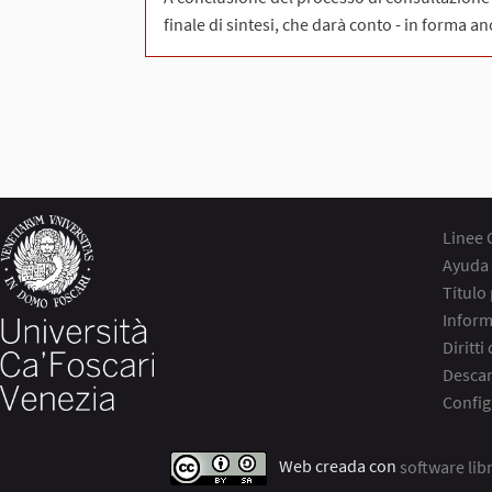
finale di sintesi, che darà conto - in forma a
Linee 
Ayuda 
Título
Inform
Diritti
Descar
Config
Web creada con
software lib