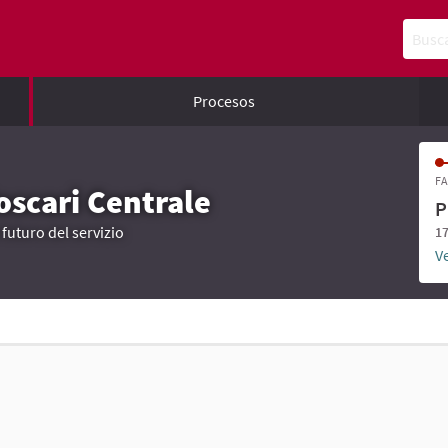
Buscar
Procesos
FA
Foscari Centrale
P
 futuro del servizio
17
Ve