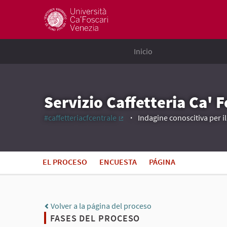
Inicio
Servizio Caffetteria Ca' 
#caffetteriacfcentrale
Indagine conoscitiva per il
(Enlace externo)
EL PROCESO
ENCUESTA
PÁGINA
Volver a la página del proceso
FASES DEL PROCESO