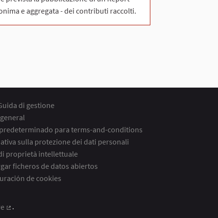
nonima e aggregata - dei contributi raccolti.
Guida di gestione
general
 predeterminado para terms-and-conditions
ativa sulla protezione dei dati personali
 di proprietà intellettuale
gar ficheros de datos abiertos
uración de cookies
re
.
(Enlace externo)