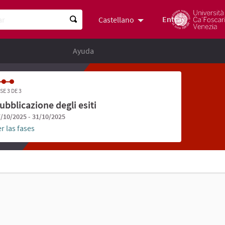
Entra
Castellano
Scegli la lingua
Choose lan
Ayuda
SE 3 DE 3
ubblicazione degli esiti
/10/2025 - 31/10/2025
r las fases