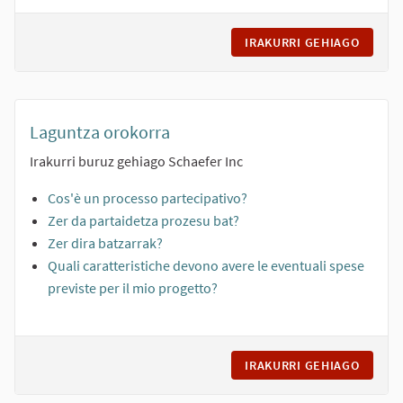
IRAKURRI GEHIAGO
LINEE 
Laguntza orokorra
Irakurri buruz gehiago Schaefer Inc
Cos'è un processo partecipativo?
Zer da partaidetza prozesu bat?
Zer dira batzarrak?
Quali caratteristiche devono avere le eventuali spese
previste per il mio progetto?
IRAKURRI GEHIAGO
LAGUN