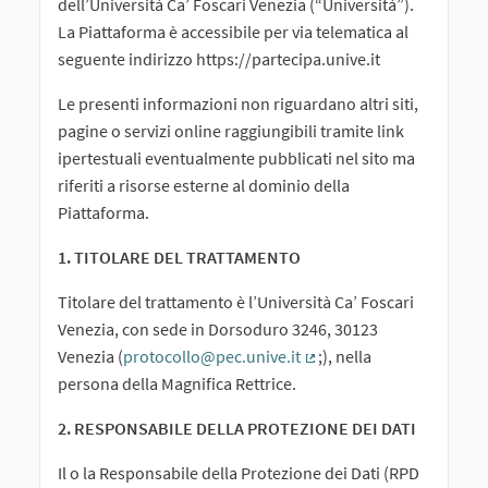
dell’Università Ca’ Foscari Venezia (“Università”).
La Piattaforma è accessibile per via telematica al
seguente indirizzo https://partecipa.unive.it
Le presenti informazioni non riguardano altri siti,
pagine o servizi online raggiungibili tramite link
ipertestuali eventualmente pubblicati nel sito ma
riferiti a risorse esterne al dominio della
Piattaforma.
1. TITOLARE DEL TRATTAMENTO
Titolare del trattamento è l’Università Ca’ Foscari
Venezia, con sede in Dorsoduro 3246, 30123
Venezia (
protocollo@pec.unive.it
;), nella
(Hiperligação externa)
persona della Magnifica Rettrice.
2. RESPONSABILE DELLA PROTEZIONE DEI DATI
Il o la Responsabile della Protezione dei Dati (RPD