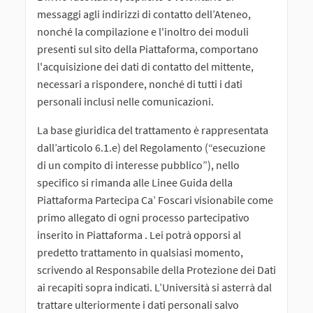
messaggi agli indirizzi di contatto dell’Ateneo,
nonché la compilazione e l'inoltro dei moduli
presenti sul sito della Piattaforma, comportano
l'acquisizione dei dati di contatto del mittente,
necessari a rispondere, nonché di tutti i dati
personali inclusi nelle comunicazioni.
La base giuridica del trattamento è rappresentata
dall’articolo 6.1.e) del Regolamento (“esecuzione
di un compito di interesse pubblico”), nello
specifico si rimanda alle Linee Guida della
Piattaforma Partecipa Ca’ Foscari visionabile come
primo allegato di ogni processo partecipativo
inserito in Piattaforma . Lei potrà opporsi al
predetto trattamento in qualsiasi momento,
scrivendo al Responsabile della Protezione dei Dati
ai recapiti sopra indicati. L’Università si asterrà dal
trattare ulteriormente i dati personali salvo