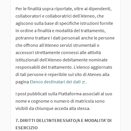
Per le finalità sopra riportate, oltre ai dipendenti,
collaboratori e collaboratrici dell’Ateneo, che
agiscono sulla base di specifiche istruzioni fornite
in ordine a finalità e modalità del trattamento,
potranno trattare i dati personali anche le persone
che offrono all’Ateneo servizi strumentali o
accessori strettamente connessi alle attività
istituzionali dell’Ateneo debitamente nominate
responsabili del trattamento. L’elenco aggiornato
di tali persone è reperibile sul sito di Ateneo alla
pagina
Elenco destinatari dei dati
.
(Hiperligação externa)
I post pubblicati sulla Piattaforma associati al suo
nome e cognome o numero di matricola sono
visibili da chiunque acceda alla stessa.
7. DIRITTI DELL’INTERESSATO/A E MODALITA’ DI
ESERCIZIO