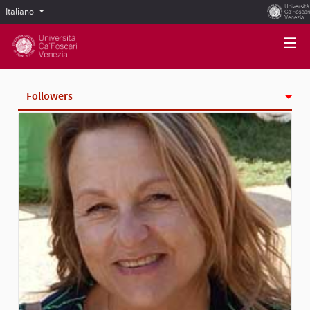
Italiano
Scegli la lingua
Choose language
Followers
Attività
badge
Seguiti
gruppi