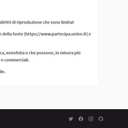
diritti di riproduzione che sono limitat
le della fonte (https://www.partecipa.unive.it) e
ica, xenofoba o che possono, in misura più
i o commerciali.
le.
Partecipa Ca' Foscari su Twitter
Partecipa Ca' Foscari su 
Partecipa Ca' Foscar
Partecipa Ca' F