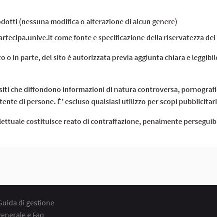
odotti (nessuna modifica o alterazione di alcun genere)
rtecipa.unive.it come fonte e specificazione della riservatezza dei 
 o in parte, del sito è autorizzata previa aggiunta chiara e leggibi
i siti che diffondono informazioni di natura controversa, pornograf
ente di persone. È’ escluso qualsiasi utilizzo per scopi pubblicitar
ellettuale costituisce reato di contraffazione, penalmente perseguibi
Guida di gestione
generale e Faq