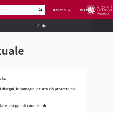
ca
Accedi
Italiano
Scegli la lingua
Choose lan
Aiuto
ttuale
zia.
 i disegni, le immagini e tutto ciò protetto dai
tate le seguenti condizioni: