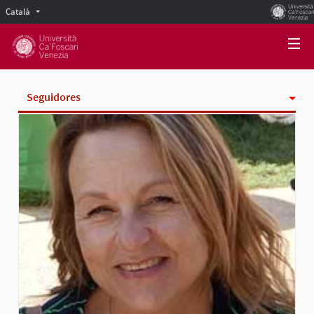
Català
Scegli la lingua
Choose language
Seguidores
Activitat
Insígnies
Seguint
Grups