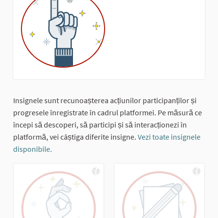
Insignele sunt recunoașterea acțiunilor participanților și
progresele înregistrate în cadrul platformei. Pe măsură ce
începi să descoperi, să participi și să interacționezi în
platformă, vei câștiga diferite insigne.
Vezi toate insignele
disponibile.