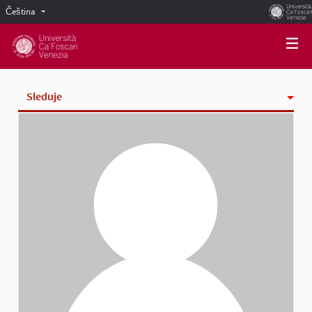
Čeština
Scegli la lingua
Choose language
Sleduje
Aktivita
Odznaky
Sledující
Skupiny