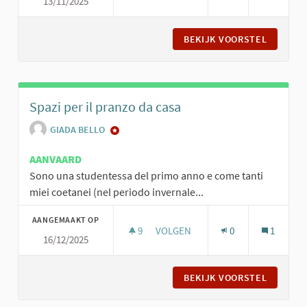
13/11/2025
IL RIPOSO È LAVORO, SPAZI DI R
BEKIJK VOORSTEL
IL RIPO
Spazi per il pranzo da casa
GIADA BELLO
AANVAARD
Sono una studentessa del primo anno e come tanti
miei coetanei (nel periodo invernale...
AANGEMAAKT OP
9
9 VOLGERS
VOLGEN
0
1
16/12/2025
SPAZI PER IL PRANZO DA CASA
BEKIJK VOORSTEL
SPAZI P