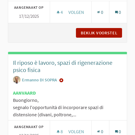
AANGEMAAKT OP
4
4 VOLGERS
VOLGEN
0
0
17/12/2025
AULA STUDIO PER GLI STUDENTI C
BEKIJK VOORSTEL
AULA ST
Il riposo è lavoro, spazi di rigenerazione
psico fisica
Ermanno DI SOPRA
AANVAARD
Buongiorno,
segnalo l'opportunità di incorporare spazi di
distensione (divani, poltrone,...
AANGEMAAKT OP
8
8 VOLGERS
VOLGEN
0
0