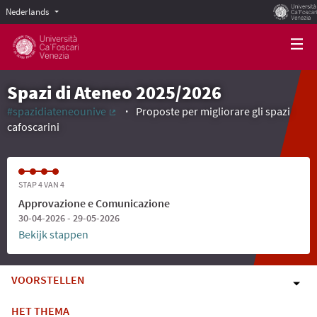
Nederlands
Scegli la lingua
Choose language
Spazi di Ateneo 2025/2026
#spazidiateneounive
Proposte per migliorare gli spazi
(Externe link)
cafoscarini
STAP 4 VAN 4
Approvazione e Comunicazione
30-04-2026 - 29-05-2026
Bekijk stappen
VOORSTELLEN
HET THEMA