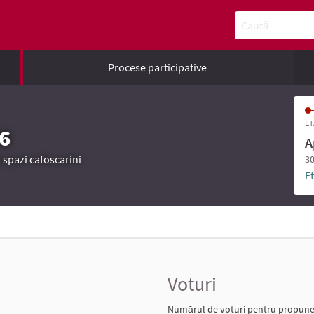
Caută
Procese participative
ET
6
A
 spazi cafoscarini
30
E
Voturi
Numărul de voturi pentru propune