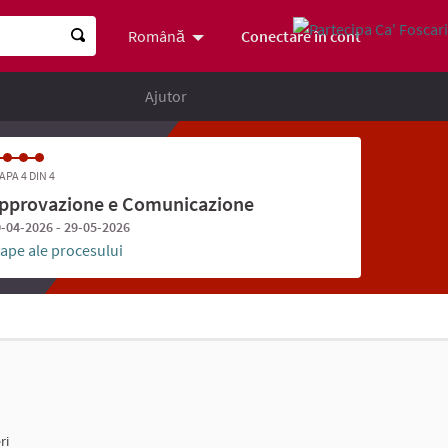
Conectare în cont
Română
Scegli la lingua
Choose language
Ajutor
APA 4 DIN 4
pprovazione e Comunicazione
-04-2026 - 29-05-2026
tape ale procesului
ri