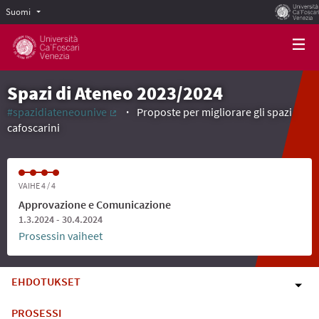
Suomi
Scegli la lingua
Choose language
Spazi di Ateneo 2023/2024
#spazidiateneounive
Proposte per migliorare gli spazi
(Ulkoinen linkki)
cafoscarini
VAIHE 4 / 4
Approvazione e Comunicazione
1.3.2024 - 30.4.2024
Prosessin vaiheet
EHDOTUKSET
PROSESSI