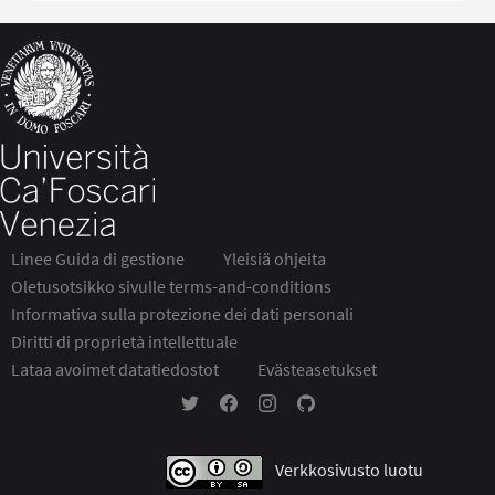
Linee Guida di gestione
Yleisiä ohjeita
Oletusotsikko sivulle terms-and-conditions
Informativa sulla protezione dei dati personali
Diritti di proprietà intellettuale
Lataa avoimet datatiedostot
Evästeasetukset
Partecipa Ca' Foscari Twitterissä
Partecipa Ca' Foscari Facebookissa
Partecipa Ca' Foscari Instagram
Partecipa Ca' Foscari GitH
Verkkosivusto luotu