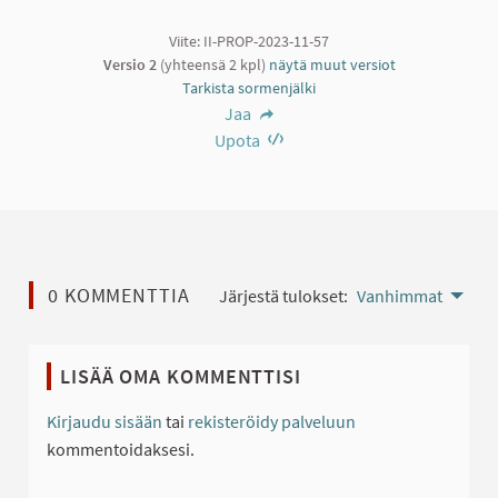
Viite: II-PROP-2023-11-57
Versio 2
(yhteensä 2 kpl)
näytä muut versiot
Tarkista sormenjälki
Jaa
Upota
0 KOMMENTTIA
Järjestä tulokset:
Vanhimmat
LISÄÄ OMA KOMMENTTISI
Kirjaudu sisään
tai
rekisteröidy palveluun
kommentoidaksesi.