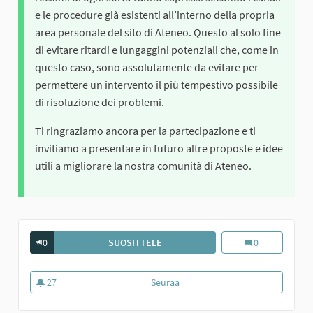
e le procedure già esistenti all’interno della propria
area personale del sito di Ateneo. Questo al solo fine
di evitare ritardi e lungaggini potenziali che, come in
questo caso, sono assolutamente da evitare per
permettere un intervento il più tempestivo possibile
di risoluzione dei problemi.
Ti ringraziamo ancora per la partecipazione e ti
invitiamo a presentare in futuro altre proposte e idee
utili a migliorare la nostra comunità di Ateneo.
0
SUOSITTELE
BONIFICA DELL'AULETTA STUDENTI 
Bonifica dell'aul
0
27
Seuraa
Bonifica dell'auletta studenti in 
27 seuraajaa