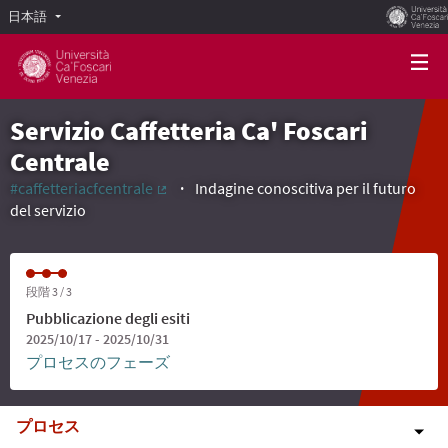
日本語
Scegli la lingua
Choose language
Servizio Caffetteria Ca' Foscari
Centrale
#caffetteriacfcentrale
Indagine conoscitiva per il futuro
(外部リンク)
del servizio
段階 3 / 3
Pubblicazione degli esiti
2025/10/17 - 2025/10/31
プロセスのフェーズ
プロセス