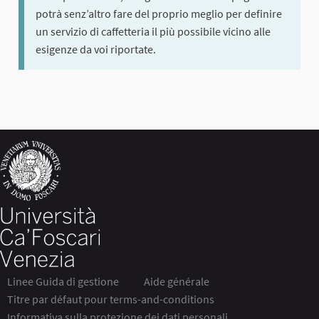
potrà senz’altro fare del proprio meglio per definire
un servizio di caffetteria il più possibile vicino alle
esigenze da voi riportate.
Linee Guida di gestione
Aide générale
Titre par défaut pour terms-and-conditions
Informativa sulla protezione dei dati personali