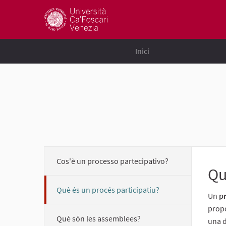
Inici
Cos'è un processo partecipativo?
Qu
Què és un procés participatiu?
Un
pr
propo
Què són les assemblees?
una d