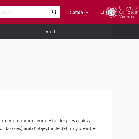
rcar
Entra
Català
Scegli la lingua
Choose lan
Ajuda
 primer omplir una enquesta, després realitzar
oritzar-les) amb l'objectiu de definir y prendre