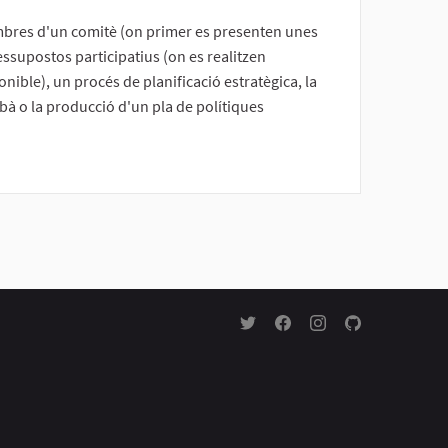
mbres d'un comitè (on primer es presenten unes
essupostos participatius (on es realitzen
ible), un procés de planificació estratègica, la
bà o la producció d'un pla de polítiques
Partecipa Ca' Foscari a Twitter
Partecipa Ca' Foscari a F
Partecipa Ca' Foscar
Partecipa Ca' F