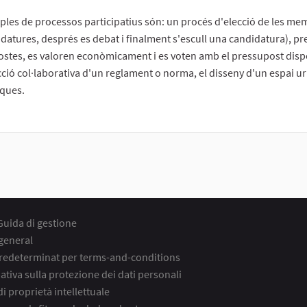
les de processos participatius són: un procés d'elecció de les me
datures, després es debat i finalment s'escull una candidatura), pr
stes, es valoren econòmicament i es voten amb el pressupost dispon
ció col·laborativa d'un reglament o norma, el disseny d'un espai ur
ques.
Guida di gestione
general
predeterminat per terms-and-conditions
ativa sulla protezione dei dati personali
 di proprietà intellettuale