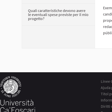
Exemp
Quali caratteristiche devono avere
candi
le eventuali spese previste per il mio
progetto?
propo
redac
públi
Linee 
Ajuda 
Títol 
Inform
Diritti