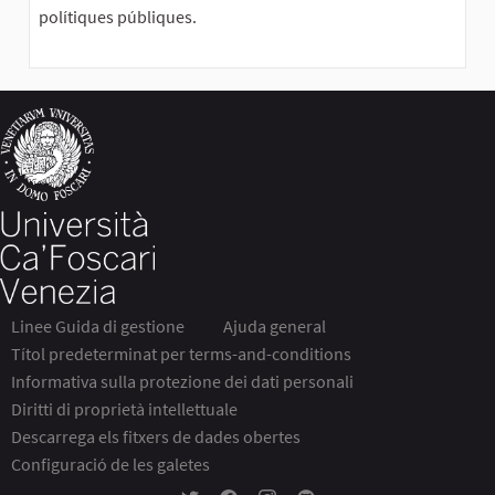
polítiques públiques.
Linee Guida di gestione
Ajuda general
Títol predeterminat per terms-and-conditions
Informativa sulla protezione dei dati personali
Diritti di proprietà intellettuale
Descarrega els fitxers de dades obertes
Configuració de les galetes