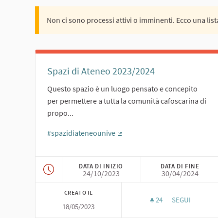
Non ci sono processi attivi o imminenti. Ecco una lista
Spazi di Ateneo 2023/2024
Questo spazio è un luogo pensato e concepito
per permettere a tutta la comunità cafoscarina di
propo...
#spazidiateneounive
(Collegamento esterno)
DATA DI INIZIO
DATA DI FINE
24/10/2023
30/04/2024
CREATO IL
24
24 SOSTENITOR
SEGUI
18/05/2023
SPAZI DI ATENE