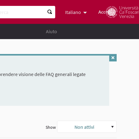
ca
Accedi
Italiano
Scegli la lingua
Choose lan
Aiuto
 prendere visione delle FAQ generali legate
Non attivi
Show