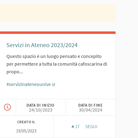
Servizi in Ateneo 2023/2024
Questo spazio è un luogo pensato e concepito
per permettere a tutta la comunità cafoscarina di
propo...
#servizinateneounive
(Collegamento esterno)
DATA DI INIZIO
DATA DI FINE
24/10/2023
30/04/2024
CREATO IL
17
17 SOSTENITORI
SEGUI
19/05/2023
 A CA' FOSCARI 2023/2024
SERVIZI IN ATENEO 2023/20