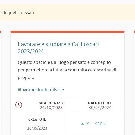
 di quelli passati.
Lavorare e studiare a Ca' Foscari
2023/2024
Questo spazio è un luogo pensato e concepito
per permettere a tutta la comunità cafoscarina di
propo...
#lavoroestudiounive
(Collegamento esterno)
DATA DI INIZIO
DATA DI FINE
24/10/2023
30/04/2024
CREATO IL
I
19
19 SOSTENITORI
SEGUI
18/05/2023
O 2023/2024
LAVORARE E STUDIARE