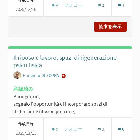
作成日時
9
9 人のフォロワー
フォロー
0
1
2025/12/16
SPAZI PER IL PRANZO DA CASA
提案を表示
SPAZI P
Il riposo è lavoro, spazi di rigenerazione
psico fisica
Ermanno DI SOPRA
承認済み
Buongiorno,
segnalo l'opportunità di incorporare spazi di
distensione (divani, poltrone,...
作成日時
8
8 人のフォロワー
フォロー
0
0
2025/11/13
IL RIPOSO È LAVORO, SPAZI DI RIGE