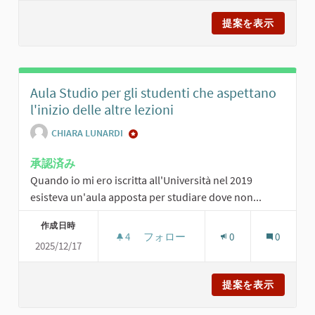
提案を表示
IL RIPO
Aula Studio per gli studenti che aspettano
l'inizio delle altre lezioni
CHIARA LUNARDI
承認済み
Quando io mi ero iscritta all'Università nel 2019
esisteva un'aula apposta per studiare dove non...
作成日時
4
4 人のフォロワー
フォロー
0
0
2025/12/17
AULA STUDIO PER GLI STUDENTI CHE
提案を表示
AULA ST