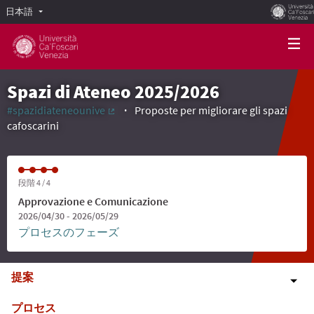
日本語
Scegli la lingua
Choose language
Spazi di Ateneo 2025/2026
#spazidiateneounive
Proposte per migliorare gli spazi
(外部リンク)
cafoscarini
段階 4 / 4
Approvazione e Comunicazione
2026/04/30 - 2026/05/29
プロセスのフェーズ
提案
プロセス