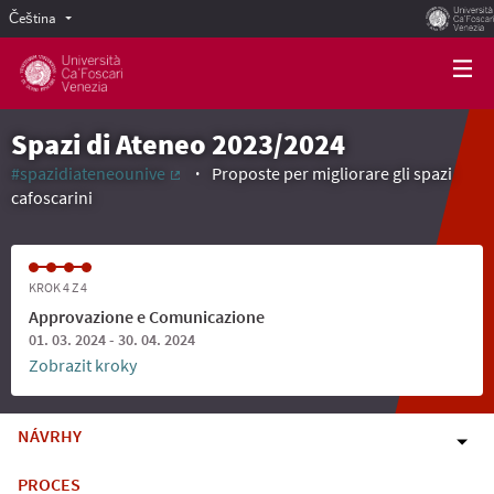
Čeština
Scegli la lingua
Choose language
Spazi di Ateneo 2023/2024
#spazidiateneounive
Proposte per migliorare gli spazi
(Externí odkaz)
cafoscarini
KROK 4 Z 4
Approvazione e Comunicazione
01. 03. 2024 - 30. 04. 2024
Zobrazit kroky
NÁVRHY
PROCES