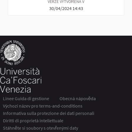
VERZE VYTVOŘENA V
30/04/2024 14:43
Linee Guida di gestione
Obecná nápověda
Výchozí název pro terms-and-conditions
Informativa sulla protezione dei dati personali
Diritti di proprietà intellettuale
Stáhněte si soubory s otevřenými daty