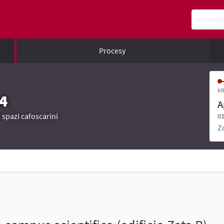
Vyhledává
Procesy
KR
4
A
 spazi cafoscarini
01
Z