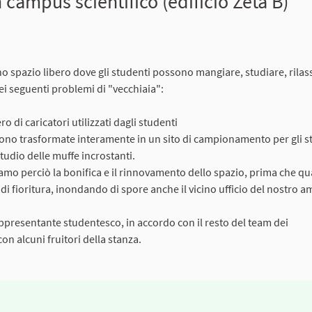
n campus scientifico (edificio Zeta B)
práva
no spazio libero dove gli studenti possono mangiare, studiare, rilass
ei seguenti problemi di "vecchiaia":
o di caricatori utilizzati dagli studenti
 si sono trasformate interamente in un sito di campionamento per gli 
studio delle muffe incrostanti.
o perciò la bonifica e il rinnovamento dello spazio, prima che qu
 di fioritura, inondando di spore anche il vicino ufficio del nostro 
ppresentante studentesco, in accordo con il resto del team dei
n alcuni fruitori della stanza.