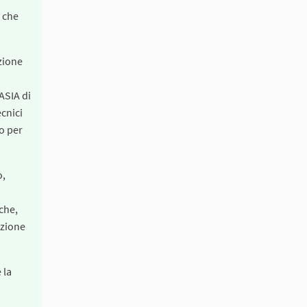
, che
zione
o
 ASIA di
ecnici
co per
o,
 che,
uzione
 la