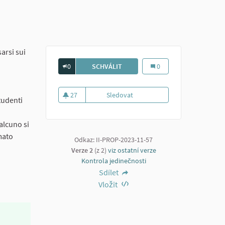
arsi sui
0
SCHVÁLIT
BONIFICA DELL'AULETTA STUDENTI
Bonifica dell'auletta stud
0
27
Sledovat
Bonifica dell'auletta studenti i
studenti
27 sledujících
alcuno si
amato
Odkaz: II-PROP-2023-11-57
Verze 2
(z 2)
viz ostatní verze
Kontrola jedinečnosti
Sdílet
Vložit