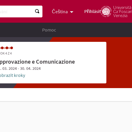
ní
Přihlásit se
Čeština
Scegli la lingua
Choose languag
Pomoc
OK 4 Z 4
pprovazione e Comunicazione
. 03. 2024 - 30. 04. 2024
obrazit kroky