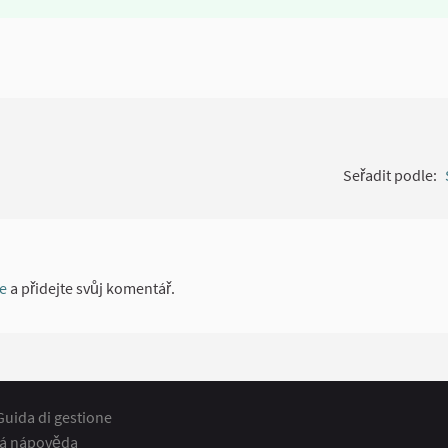
Seřadit podle:
te
a přidejte svůj komentář.
Guida di gestione
á nápověda