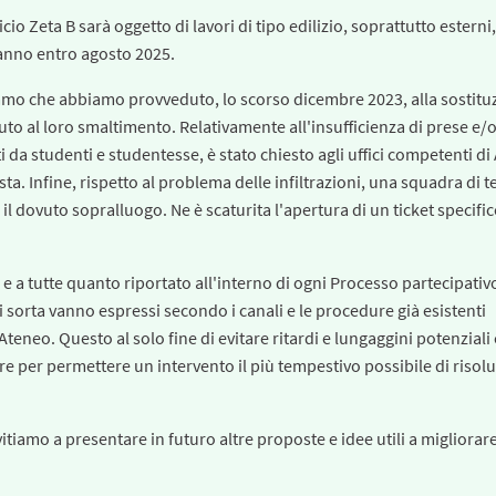
cio Zeta B sarà oggetto di lavori di tipo edilizio, soprattutto esterni
anno entro agosto 2025.
iamo che abbiamo provveduto, lo scorso dicembre 2023, alla sostitu
duto al loro smaltimento. Relativamente all'insufficienza di prese e/
i da studenti e studentesse, è stato chiesto agli uffici competenti di
a. Infine, rispetto al problema delle infiltrazioni, una squadra di t
il dovuto sopralluogo. Ne è scaturita l'apertura di un ticket specifi
 e a tutte quanto riportato all'interno di ogni Processo partecipativ
 sorta vanno espressi secondo i canali e le procedure già esistenti
Ateneo. Questo al solo fine di evitare ritardi e lungaggini potenziali
 per permettere un intervento il più tempestivo possibile di risol
itiamo a presentare in futuro altre proposte e idee utili a migliorare