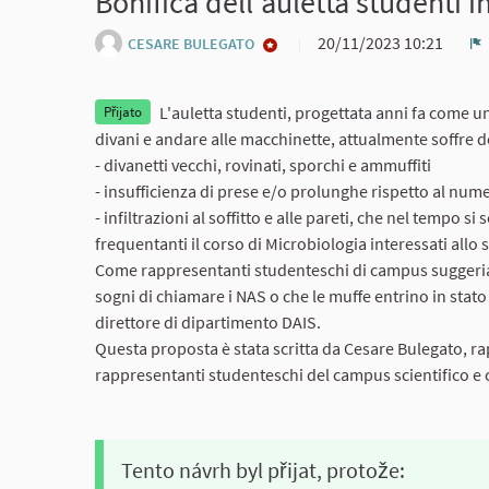
Bonifica dell'auletta studenti i
20/11/2023 10:21
CESARE BULEGATO
Z
L'auletta studenti, progettata anni fa come u
Přijato
divani e andare alle macchinette, attualmente soffre d
- divanetti vecchi, rovinati, sporchi e ammuffiti
- insufficienza di prese e/o prolunghe rispetto al numer
- infiltrazioni al soffitto e alle pareti, che nel tempo
frequentanti il corso di Microbiologia interessati allo 
Come rappresentanti studenteschi di campus suggeriam
sogni di chiamare i NAS o che le muffe entrino in stato
direttore di dipartimento DAIS.
Questa proposta è stata scritta da Cesare Bulegato, ra
rappresentanti studenteschi del campus scientifico e co
Tento návrh byl přijat, protože: