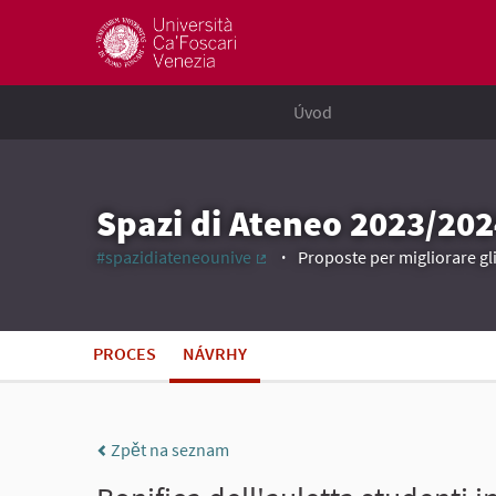
Úvod
Spazi di Ateneo 2023/202
#spazidiateneounive
Proposte per migliorare gli
(Externí odkaz)
PROCES
NÁVRHY
Zpět na seznam