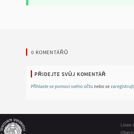
0 KOMENTÁŘŮ
PŘIDEJTE SVŮJ KOMENTÁŘ
Přihlaste se pomocí svého účtu
nebo se
zaregistruj
Linee 
Obecn