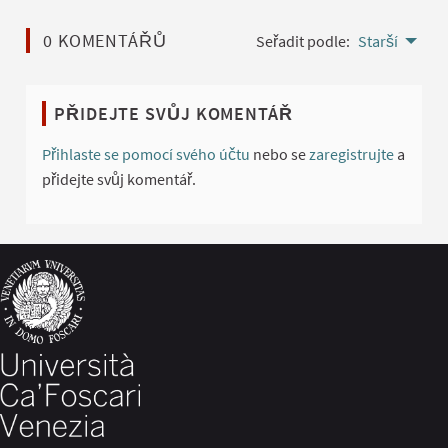
0 KOMENTÁŘŮ
Seřadit podle:
Starší
PŘIDEJTE SVŮJ KOMENTÁŘ
Přihlaste se pomocí svého účtu
nebo se
zaregistrujte
a
přidejte svůj komentář.