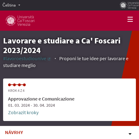
Čeština
Scegli la lingua
Choose language
Lavorare e studiare a Ca' Foscari
2023/2024
#lavoroestudiounive
Proponi le tue idee per lavorare e
(Externí odkaz)
studiare meglio
KROK 4 Z 4
Approvazione e Comunicazione
01. 03. 2024 - 30. 04. 2024
Zobrazit kroky
NÁVRHY