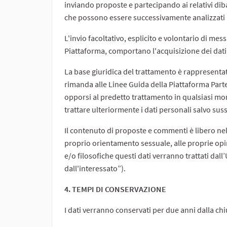
inviando proposte e partecipando ai relativi dibatt
che possono essere successivamente analizzati al
L'invio facoltativo, esplicito e volontario di mes
Piattaforma, comportano l'acquisizione dei dati d
La base giuridica del trattamento è rappresentat
rimanda alle Linee Guida della Piattaforma Parte
opporsi al predetto trattamento in qualsiasi mome
trattare ulteriormente i dati personali salvo su
Il contenuto di proposte e commenti è libero nel r
proprio orientamento sessuale, alle proprie opini
e/o filosofiche questi dati verranno trattati dal
dall'interessato”).
4. TEMPI DI CONSERVAZIONE
I dati verranno conservati per due anni dalla ch