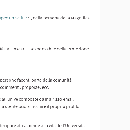
pec.unive.it
;), nella persona della Magnifica
(外部リンク)
ità Ca’ Foscari – Responsabile della Protezione
 persone facenti parte della comunità
e commenti, proposte, ecc.
ziali unive composte da indirizzo email
na utente può arricchire il proprio profilo
tecipare attivamente alla vita dell’Università