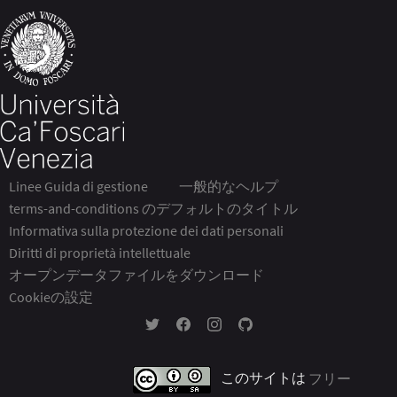
Linee Guida di gestione
一般的なヘルプ
terms-and-conditions のデフォルトのタイトル
Informativa sulla protezione dei dati personali
Diritti di proprietà intellettuale
オープンデータファイルをダウンロード
Cookieの設定
Twitter の Partecipa Ca' Foscari
Facebook の Partecipa Ca' Foscari
Instagramの Partecipa Ca' Fosca
GitHub の Partecipa Ca' Fo
このサイトは
フリー