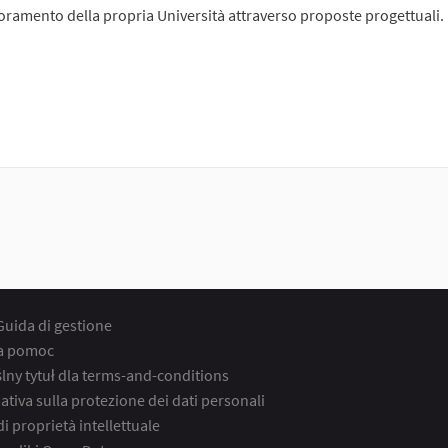
oramento della propria Università attraverso proposte progettuali.
Guida di gestione
a pomoc
ny tytuł dla terms-and-conditions
ativa sulla protezione dei dati personali
 di proprietà intellettuale