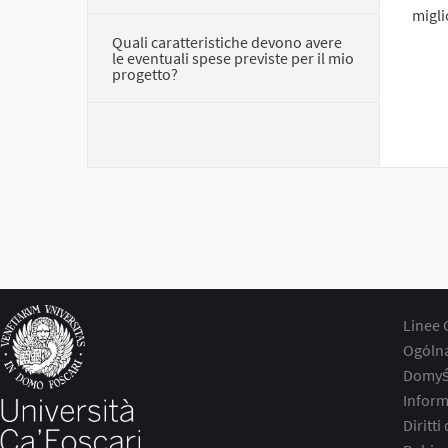
migli
Quali caratteristiche devono avere
le eventuali spese previste per il mio
progetto?
Linee 
Ogóln
Domyśl
Inform
Diritti