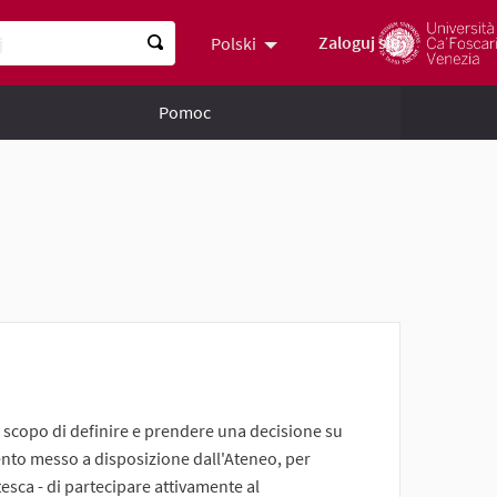
Zaloguj się
Polski
Scegli la lingua
Choose languag
Pomoc
o scopo di definire e prendere una decisione su
ento messo a disposizione dall'Ateneo, per
sca - di partecipare attivamente al