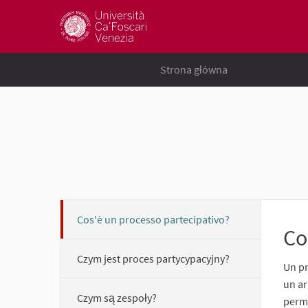
Strona główna
Cos'è un processo partecipativo?
Co
Czym jest proces partycypacyjny?
Un pr
un ar
Czym są zespoły?
perme