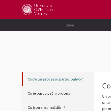
Úvod
Cos'è un processo partecipativo?
Co
Co je participační proces?
Un pr
un ar
Co jsou shromáždění?
perme