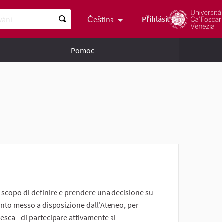
ní
Přihlásit se
Čeština
Scegli la lingua
Choose languag
Pomoc
o scopo di definire e prendere una decisione su
ento messo a disposizione dall'Ateneo, per
sca - di partecipare attivamente al