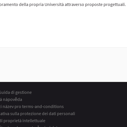
oramento della propria Università attraverso proposte progettuali.
Guida di gestione
á nápověda
í název pro terms-and-conditions
ativa sulla protezione dei dati personali
 di proprietà intellettuale