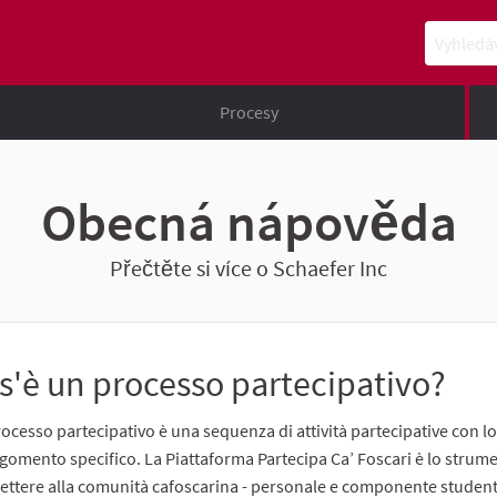
Vyhledává
Procesy
Obecná nápověda
Přečtěte si více o Schaefer Inc
s'è un processo partecipativo?
ocesso partecipativo è una sequenza di attività partecipative con l
gomento specifico. La Piattaforma Partecipa Ca’ Foscari è lo strum
ttere alla comunità cafoscarina - personale e componente studente