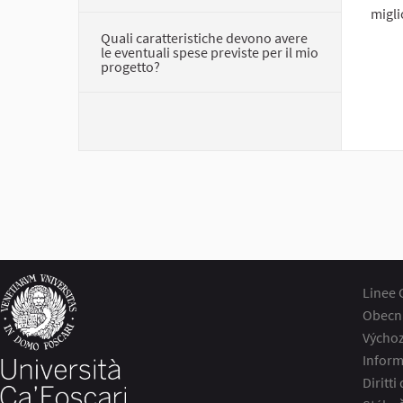
migli
Quali caratteristiche devono avere
le eventuali spese previste per il mio
progetto?
Linee 
Obecn
Výchoz
Inform
Diritti