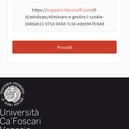
https://
support.microsoft.com
/it-
it/windows/eliminare-e-gestire-i-cookie-
168dab11-0753-043d-7c16-ede5947fc64d
Procedi